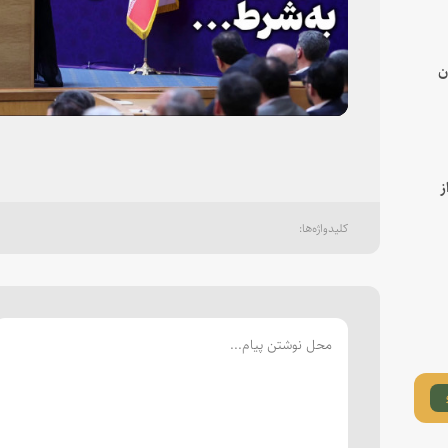
deo
ن
ز