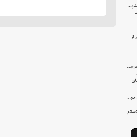
 شهید
ت
یه
 از
با میزبانی سرپرست ریاست جمهوری صورت گرفت؛
ای
هور
در جمع خانواده و نزدیکان شهید حجت‌الاسلام‌والمسلمین رئیسی:
سلام