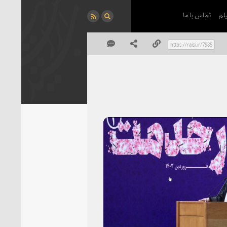
لم
تماس با ما
P