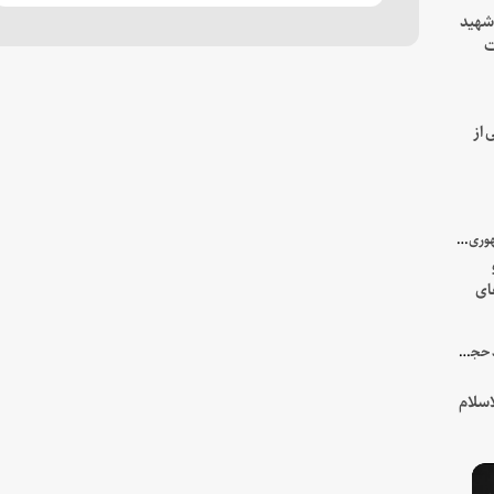
 شهید
ت
یه
 از
با میزبانی سرپرست ریاست جمهوری صورت گرفت؛
ای
هور
در جمع خانواده و نزدیکان شهید حجت‌الاسلام‌والمسلمین رئیسی:
سلام