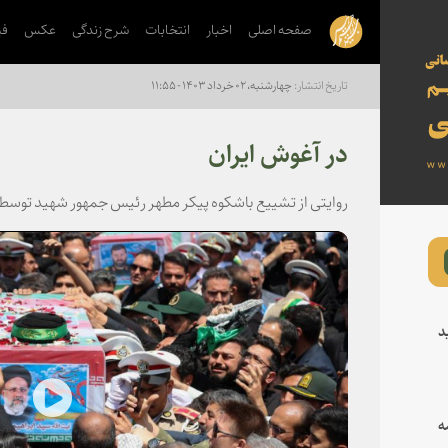
صفحه اصلی
اخبار
انتخابات
شرح زندگی
عکس
فی
چهارشنبه، ۰۲ خرداد ۱۴۰۳ - ۱۱:۵۵
در آغوش ایران
روایتی از تشییع باشکوه پیکر مطهر رئیس جمهور شهید توسط
د
lay
ه