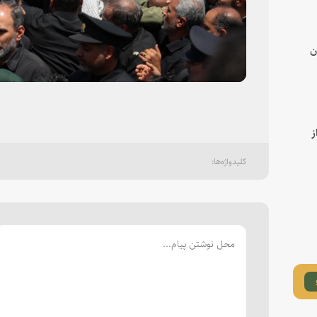
deo
ن
ز