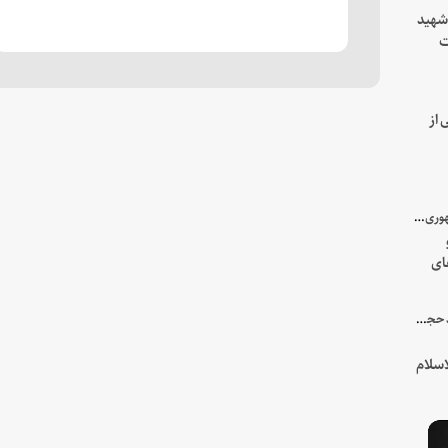
 شهید
ت
یه
 از
با میزبانی سرپرست ریاست جمهوری صورت گرفت؛
ای
هور
در جمع خانواده و نزدیکان شهید حجت‌الاسلام‌والمسلمین رئیسی:
سلام