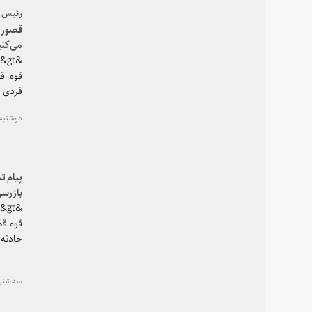
رئیس ق
قصور ا
می‌کنی
دوشنبه، ۱۹ فروردین ۱۳۹۸ - ۱
که ما 
می&amp;zwnj;کنیم.&lt;/p&gt;
پیام ت
بازرسی
قوه قض
حادثه 
سه شنبه، ۰۶ فروردین ۱۳۹۸
ارزیابی ق