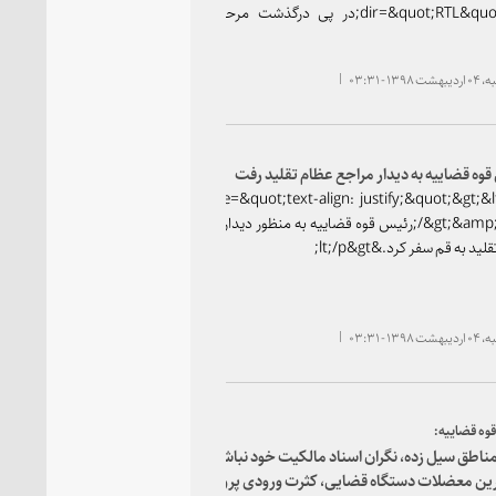
dir=&quot;RTL&quot;&gt;در پی درگذشت مرحوم بهمن
، رئیس حوزه ریاست قوه قضاییه مراتب تسلیت رئیس قوه
 را به خانواده آن مرحوم ، جامعه حقوقدانان و وکلا ابلاغ
۱۳ - ۰۳:۳۱
نمود.&lt;/p&gt;&lt;p
dir=&quot;RTL&quot;&gt;&amp;nbsp;&lt;/p&gt;
dir=&quot;RTL&quot;&gt;&amp;nbsp;&lt;/
وه قضاییه به دیدار مراجع عظام تقلید رفت
&lt;p style=&quot;text-align: justify;&quot;&gt;&l
/&gt;&amp;nbsp;رئیس قوه قضاییه به منظور دیدار با مراجع
ید به قم سفر کرد.&lt;/p&gt;
۱۳ - ۰۳:۳۱
وه قضاییه:
ناطق سیل زده، نگران اسناد مالکیت خود نباشند / از
ین معضلات دستگاه قضایی، کثرت ورودی پرونده