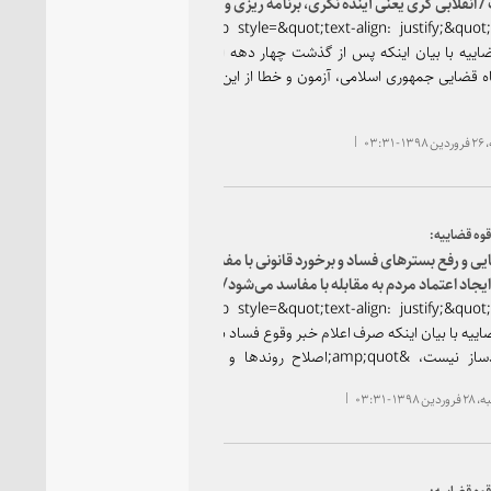
 انقلابی گری یعنی آینده نگری، برنامه ریزی و عقلانیت
 باید اولین مدعیان علیه فساد و نارسایی در قوه
&lt;p style=&quot;text-align: justify;&quot;&gt;رئیس
 باشند
اییه با بیان اینکه پس از گذشت چهار دهه از تشکیل
 قضایی جمهوری اسلامی، آزمون و خطا از این مجموعه
ذیرفته نیست، اظهار کرد: قضات شریف که اکثریت بدنه
قوه قضاییه را تشکیل می&amp;zwnj;دهند، باید اولین مدعیان
۰۳:۳
اد و نارسایی در دستگاه قضایی باشند.&lt;/p&gt;
وه قضاییه:
ی و رفع بسترهای فساد و برخورد قانونی با مفسدان
جاد اعتماد مردم به مقابله با مفاسد می‌شود/فرمان
ده ای مقام معظم رهبری، منشوری زنده و لازم الاجرا
&lt;p style=&quot;text-align: justify;&quot;&gt;رئیس
مه دستگاه هاست/ارتش و سپاه در سیل اخیر، «مانور
اییه با بیان اینکه صرف اعلام خبر وقوع فساد برای مردم
 را به نمایش گذاشتند
اعتمادساز نیست، &amp;quot;اصلاح روندها و بسترهای
فسادزا&amp;quot; و &amp;quot;اعلام خبر برخورد با
۱۳ - ۰۳:۳۱
مفسدان&amp;quot; را دو مولفه اصلی برای ایجاد اطمینان در
نسبت به مقابله نظام جمهوری اسلامی با مفاسد
lt;/p;
وه قضاییه: