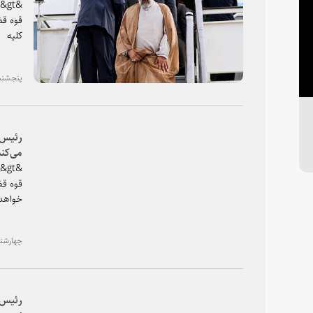
اخیر در 
پنجشنبه، ۲۹ فروردین ۱۳۹۸
رئیس ق
می‌کند
قوه قض
خواهد کرد&
چهارشنبه، ۲۸ فروردین ۹۸
رئیس ق