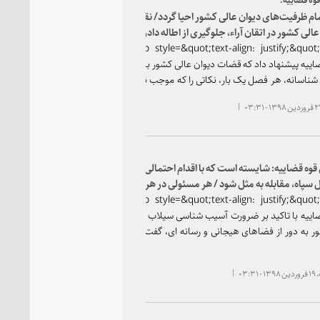
مام ظرفیت‌های دیوان عالی کشور احیا گردد/ نقش
عالی کشور در اتقان آراء، جلوگیری از اطاله دادرسی و
تحول در این دوره بسیار مهم است
&lt;p style=&quot;text-align: justify;&quot;&gt;رئیس
اییه پیشنهاد داد که قضات دیوان عالی کشور با رویکردی
ناسانه، هر فصل یک بار، نکاتی را که موجب نقض آرای
می شود استخراج و تدوین کنند تا این نکات و مصادیق،
ساز تدوین دستورالعمل های لازم برای جلوگیری از تکرار
ها و نقایص در رسیدگی های قضایی و نهایتا موجب اتقان
ای محاکم شود.&lt;/p&gt;
وه قضاییه: شایسته است که با اقدام احتمالی آمریکا
ل سپاه، مقابله به مثل شود / هر مسئولی در هر مقطع
اسخگوی عملکردش در زمینه سیل اخیر باشد / فقط
&lt;p style=&quot;text-align: justify;&quot;&gt;رئیس
 نباید مورد ارزیابی قرار گیرد، گاهی‌ترک فعل‌ها خسارت
اییه با تاکید بر ضرورت آسیب شناسی سیلاب های اخیر
ز فعل‌ها می‌باشد
ر به دور از فضاهای هیجانی و رسانه ای، گفت: دستگاه
 به دنبال یک مسئول خاص در مقطعی خاص نیست بلکه
م با انجام یک کار تحقیقی و دقیق، هر مسئولی در هر
۰۳:۳
مانی باید پاسخگوی عملکرد خود در زمینه سیلاب های
lt;br /&gt;&amp;nbsp;