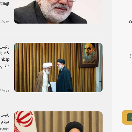
کشاورز
قضاییه
ن
چهارشنبه، ۰۴ اردیبهشت ۹۸
&lt;p
p&gt;
رئیس ق
t;br
ز
عظام تقل
چهارشنبه، ۰۴ اردیبهشت ۹۸
رئیس ق
مردم م
مهم‌تر