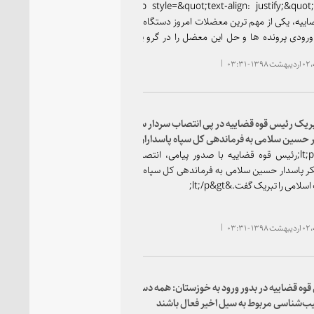
ه حل آن نیازمند اقدام جهادی است
&lt;p style=&quot;text-align: justify;&quot;&gt;رئیس
اییه، یکی از مهم ترین معضلات امروز دستگاه قضایی را
رودی پرونده ها و حل این معضل را در گرو یک اقدام
ی از سوی همه دستگاه ها و آحاد جامعه
۰۳:۳۱
lt;/p;
بریک رئیس قوه قضاییه در پی انتصاب سردار سرلشکر
 حسین سلامی به فرماندهی کل سپاه پاسداران انقلاب
ی
&lt;p&gt;رئیس قوه قضاییه با صدور پیامی، انتصاب سردار
 پاسدار حسین سلامی به فرماندهی کل سپاه پاسداران
سلامی را تبریک گفت.&lt;/p&gt;
۰۳:۳۱
وه قضاییه در بدور ورود به خوزستان: همه دستگاه‌ها
ب‌شناسی مربوط به سیل اخیر فعال باشند