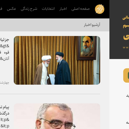
صفحه اصلی
اخبار
انتخابات
شرح زندگی
عکس
فی
آرشیو اخبار
جزئیات
قوه ق
وتحولی
اجتما
چهارشنبه، ۰۴ اردیبهشت ۹۸
شود.&lt;/p&gt
د
پیام ت
درگذش
&lt;p
ه
&lt;p