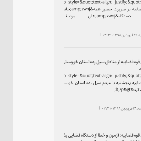
&lt;p style=&quot;text-align: justify;&quot;&gt;رئیس
قوه قضاییه بر ضرورت حضور همه&amp;zwnj;جانبه و فعال
کلیه دستگاه&amp;zwnj;های مرتبط در
آسیب&amp;zwnj;شناسی مربوط به سیل&amp;zwnj;های
سراسر کشور تاکید کرد.&lt;/p&gt;
 - ۰۳:۳۱
وه قضاییه از مناطق سیل زده استان خوزستان بازدید
&lt;p style=&quot;text-align: justify;&quot;&gt;رئیس
اییه پنجشنبه با مردم سیل زده استان خوزستان دیدار
lt;/p&gt;
۱۳ - ۰۳:۳۱
وه قضاییه: آزمون و خطا از دستگاه قضایی پذیرفته