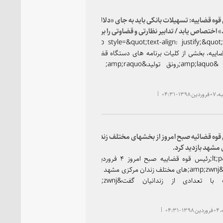
وه قضاییه: تسهیلات بانکی باید به جای «دلالی» به
» اختصاص یابد / تدابیر نظارتی و قضاوتی را برای تحقق
تولید»، تشدید خواهیم کرد / دفتر «حمایت از تولید،
&lt;p style=&quot;text-align: justify;&quot;&gt;رئیس
‌گذاری و کارآفرینی» در سازمان بازرسی فعال می‌شود
اییه، بخشی از کلیات برنامه های دستگاه قضایی برای
تحقق &amp;laquo;رونق تولید&amp;raquo; را اعلام
۱۳ - ۰۴:۳۱
وه قضائیه صبح امروز از بخشهای مختلف زندان
مشهد بازدید کرد.
&lt;p&gt;رئیس قوه قضاییه صبح امروز ۴ فروردین ماه از
بخش&amp;zwnj;های مختلف زندان مرکزی مشهد بازدید و از
نزدیک با تعدادی از زندانیان گفت&amp;zwnj;وگو
۰۴:۳۱