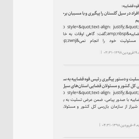
وه قضاییه:
فراد در سیل گلستان را پیگیری و با مسببان برخورد
م
&lt;p style=&quot;text-align: justify;&quot;&gt;رئیس
قوه قضاییه&amp;nbsp;گفت: گاهی اوقات به خاطر اینکه
فردی مسئولیت خود را انجام نمی&amp;zwnj;دهد،
خسارت&amp;zwnj;هایی به کشور وارد می&amp;zwnj;شود
۰۳:۳
حتما این مسئله را پیگیری و با قصورکنندگان برخورد
سلیت و دستور پیگیری رئیس قوه قضاییه به سازمان
 کل کشور و مسئولان قضایی استان‌های سیل زده
&lt;p style=&quot;text-align: justify;&quot;&gt;رئیس
اییه با صدور پیامی، ضمن عرض تسلیت به بازماندگان
شیراز از سازمان بازرسی کل کشور و مسئولان قضایی
استان های سیل زده خواست تا ضمن حضور&amp;zwnj; فوری
در مناطق سیل&amp;zwnj;زده، ابعاد حادثه را مورد نظارت و
 - ۰۴:۳۱
رار دهند.&lt;/p&gt;