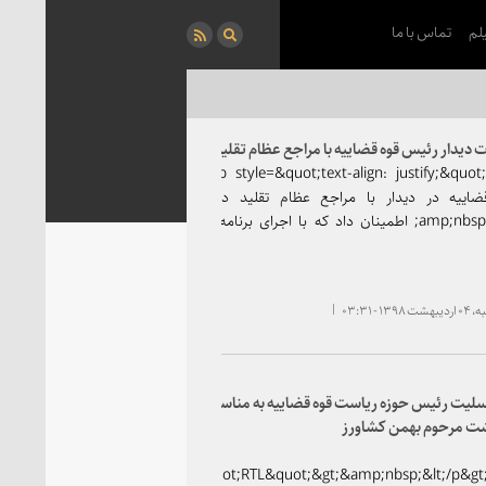
لم
تماس با ما
 دیدار رئیس قوه قضاییه با مراجع عظام تقلید در قم
&lt;p style=&quot;text-align: justify;&quot;&gt;رئیس
ضاییه در دیدار با مراجع عظام تقلید در قم به
آنان&amp;nbsp; اطمینان داد که با اجرای برنامه اصلاحی
 در دستگاه قضایی، مطالبات برحق مردم از جمله کاهش
اطاله دادرسی، پیشگیری از جرایم و آسیب&amp;zwnj;های
عی، کاهش جمعیت زندانیان ، تکریم ارباب رجوع و
۱۳ - ۰۳:۳۱
همچنین بهره&amp;zwnj;مندی از قضات عالم و با تقوا محقق
;
سلیت رئیس حوزه ریاست قوه قضاییه به مناسبت
ت مرحوم بهمن کشاورز
dir=&quot;RTL&quot;&gt;&amp;nbsp;&lt;/p&gt;