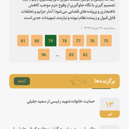
تصمیم گیری با نگاه جلوگیری از وقوع جرم موجب کاهش
ناهنجاری و پرونده ‎های قضایی می‌شود/ آمار جرایم و تخلفات
قابل قبول و زیبنده نظام نبوده و نیازمند تمهیدات جدی است
سه شنبه، ۲۷ خرداد ۱۳۹۹
81
80
79
78
77
76
75
96
...
83
82
برگزیده‌ها
آرشیو
۱۳
حمایت خانواده شهید رئیسی از سعید جلیلی
تیر
دکتر رئیسی در پیامی درگذشت علامه کورانی عاملی را