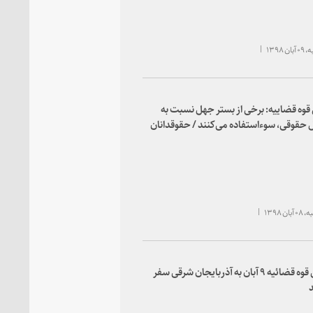
 ۱۳۹۸
وه قضاییه: برخی از بستر جهل نسبت به
حقوقی، سوءاستفاده می‌کنند / حقوقدانان
می‌توانند مستشارانی امین برای دستگاه‌ها
باشند / مرجع بحث درباره لوایح مرتبط با FATF،
اه و جامعه حقوقی است
ن ۱۳۹۸
رئیس قوه قضائیه ۹ آبان به آذربایجان شرقی سفر