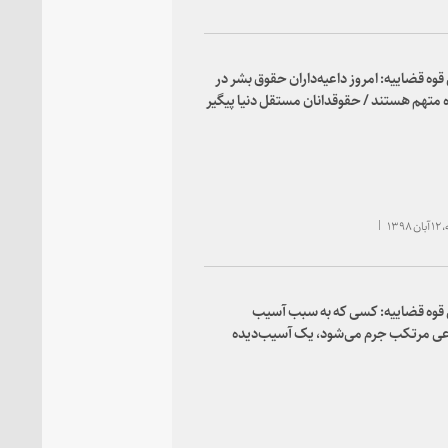
وه قضاییه: امروز داعیه‌داران حقوق بشر در
 متهم هستند / حقوقدانان مستقل دنیا پیگیر
ه موسسان و حامیان داعش باشند / موضوع
بشر برای جمهوری اسلامی یک تهدید نیست،
 است
۱۳۹
قوه قضاییه: کسی که به سبب آسیب
عی مرتکب جرم می‌شود، یک آسیب‌دیده
آسیب‌های اجتماعی زیبنده نظام اسلامی
 همه سیاستگذاری‌ها در کشور باید با نگاه
ی از جرم و آسیب صورت گیرد