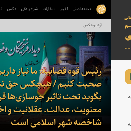
صفحه اصلی
اخبار
انتخابات
شرح زندگی
عکس
فی
آرشیو عکس
رئیس قوه قضاییه: ما نیاز داریم
صحبت کنیم / هیچکس حق ندا
بگوید تحت تاثیر جوسازی‌ها قرا
د
معنویت، عدالت، عقلانیت و اخ
شاخصه شهر اسلامی است
ه