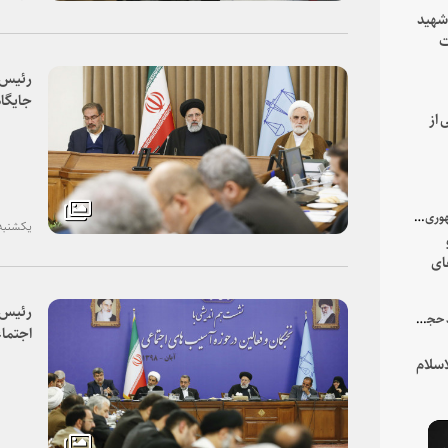
 شهید
ت
یه
رئیس ق
جایگاه
 از
محاکم
حقوق 
فرصت
با میزبانی سرپرست ریاست جمهوری صورت گرفت؛
یکشنبه، ۱۲ آبان ۸
ای
هور
رئیس 
در جمع خانواده و نزدیکان شهید حجت‌الاسلام‌والمسلمین رئیسی:
اجتما
است / 
سلام
نیست /
پیشگیر