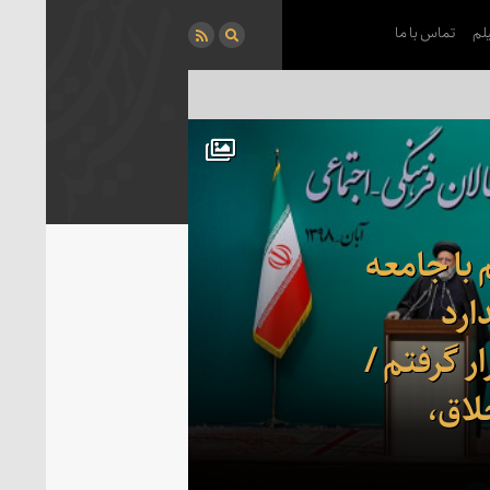
لم
تماس با ما
 با جامعه
رد
ر گرفتم /
لاق،