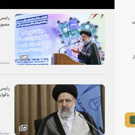
رئیس ق
ن
مصون‌س
فسادزد
استقلا
مصون‌
است
ز
سه شنبه، ۱۴ آبان
رئیس ق
اصالت 
گزارشه
تهیه شو
دوشنبه، ۱۳ آبان ۸