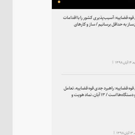
وه قضاییه: آسیب‌پذیری کشور را با اقدامات
از به حداقل برسانیم / ساز و کار‌های
ا باید بوسیله خود دستگاه‌ها طراحی شود /
ل اقتصادی و رونق تولید، بهترین راه
سازی کشور در مقابل تهدیدات اقتصادی
 ۱۳۹۸
وه قضاییه: راهبرد جدی قوه قضاییه، تعامل
با قوا و دستگاه‌ها است / ۱۳ آبان، نماد هویت و
استکبارستیزی انقلاب اسلامی است /
ای حقوق بشری باید براساس اطلاعات معتبر
د، نه عناد و کینه
۱۳۹