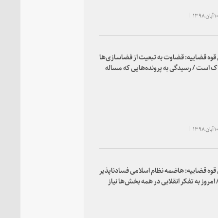
وه قضاییه: قضاوت به تبعیت از فضاسازی‌ها
 است / رسیدگی به پرونده‌هایی که مساله
عمومی است باید در اولویت باشد / برخورد با
ت قضات و کارکنان موجب تقویت دستگاه
 است
وه قضاییه: هاضمه نظام اسلامی فسادناپذیر
امروز به تفکر انقلابی در همه بخش‌ها نیاز
 میدان مبارزه با فساد را با اتهام‌زنی، ملامت و
‌سازی‌ها خالی نمی‌کنیم