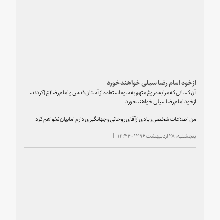
ازخود امام رضا سیلی خواهندخورد
‏آن کسانی که مرا به دروغ متهم به سوء استفاده از آستان قدس و امام رضا(ع)کردند،
ازخود امام رضا سیلی خواهندخورد
من اطلاعات شخصی زیادی ازآقای روحانی و جهانگیری دارم امابیان نخواهم کرد
پنجشنبه، ۲۸ اردیبهشت ۱۳۹۶ - ۱۲:۴۴