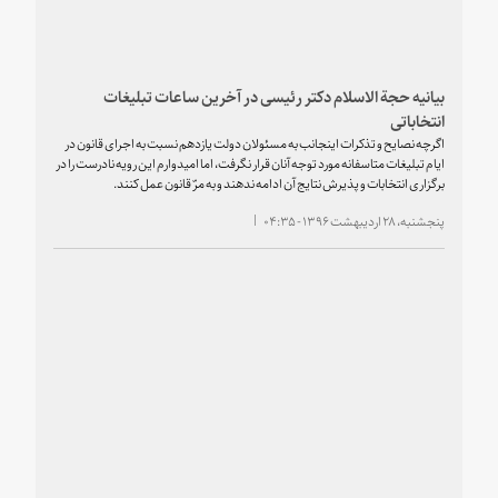
بیانیه حجة الاسلام دکتر رئیسی در آخرین ساعات تبلیغات
انتخاباتی
اگرچه نصایح و تذکرات اینجانب به مسئولان دولت یازدهم نسبت به اجرای قانون در
ایام تبلیغات متاسفانه مورد توجه آنان قرار نگرفت، اما امیدوارم این رویه نادرست را در
برگزاری انتخابات و پذیرش نتایج آن ادامه ندهند و به مرّ قانون عمل کنند.
پنجشنبه، ۲۸ اردیبهشت ۱۳۹۶ - ۰۴:۳۵