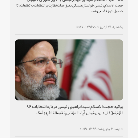
حجت الاسلام رئیسی خواستار رسیدگی دقیق هیات نظارت بر انتخابات به تخلفات ، تا
حصول نتیجه قطعی شد.
یکشنبه، ۳۱ اردیبهشت ۱۳۹۶ - ۱۰:۵۷
بیانیه حجت الاسلام سید ابراهیم رئیسی درباره انتخابات ۹۶
اللّهُمَ صَلِّ عَلی علی بن مُوسَی الِّرِضا المَرُتَضی بِعَدَدِ ما اَحَاطَ بِهِ عِلْمُکَ
شنبه، ۳۰ اردیبهشت ۱۳۹۶ - ۲۰:۱۹