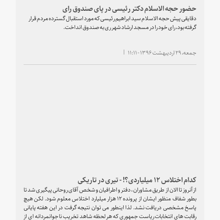
حضور حجه الاسلام دکتر رئیسی در پای صندوق رای
دقایقی پیش حجه الاسلام سید ابراهیم رئیسی که مورد استقبال گسترده مردم قرار
گرفته بود، رای خود را در مسجد ارشاد شهر ری به صندوق انداخت.
جمعه، ۲۹ اردیبهشت ۱۳۹۶ - ۱۱:۱۱
کدام اختلاس ١٢ میلیاردی؟! - تیری در تاریکی
از آنروز تا الان از طریق مشاوران ، دفتر و اطرافیان و شخص آقای روحانی پیگیری شد تا
بطور شفاف منظور ایشان از پرونده ١٢ هزار میلیارد اختلاس معلوم شود. لکن هیچ
پاسخ مشخصی دریافت نشد. لذا اینطور می توان نتیجه گرفت در این هفته پایانی
رقابت های انتخابات ریاست جمهوری که هر لحظه شاهد تخریب نا جوانمردانه ای از