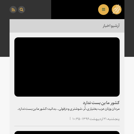
آرشیو اخبار
کشور ما بن بست ندارد
مردان وزنان عرب، بختیاری، لُر، شوشتری و دزفولی...بدانید؛ کشور ما بن بست ندارد.
پنجشنبه، ۲۱ اردیبهشت ۱۳۹۶ - ۱۰:۳۵