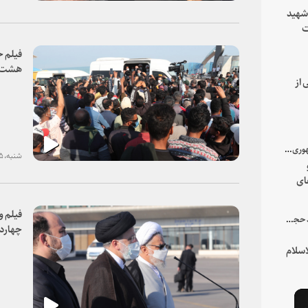
 شهید
ت
یه
فیلم 
هشت ب
 از
با میزبانی سرپرست ریاست جمهوری صورت گرفت؛
شنبه، ۲۵ دی ۱۴۰۰
ای
هور
فیلم و
در جمع خانواده و نزدیکان شهید حجت‌الاسلام‌والمسلمین رئیسی:
چهارد
سلام