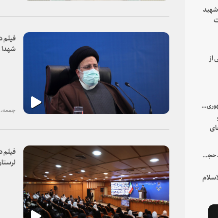
 شهید
ت
یه
فیلم د
شهدا ،
 از
با میزبانی سرپرست ریاست جمهوری صورت گرفت؛
جمعه، ۱۹ آذر ۱۴۰۰
ای
هور
فیلم د
در جمع خانواده و نزدیکان شهید حجت‌الاسلام‌والمسلمین رئیسی:
لرستا
سلام