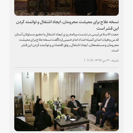
نسخه علاج برای معیشت محرومان، ایجاد اشتغال و توانمند کردن
این قشر است
حجت الاسلام رئیسی در نشست برنامه ریزی ایجاد اشتغال با حضور مسئولان آستان
قدس و هیات امنای کمیته امداد امام خمینی(ره)گفت:نسخه علاج برای معیشت
محرومان و مستضعفان، ایجاد اشتغال، رونق اقتصادی و توانمند کردن این قشر
است.
شنبه، ۳۰ دی ۱۳۹۶ - ۱۱:۱۹