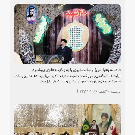
فاطمه زهرا(س)؛ رسالت نبوی را به ولایت علوی پیوند زد
تولیت آستان قدس رضوی گفت: حضرت صدیقه طاهره(س) پیوند دهنده بین رسالت
حضرت محمد(ص) و ولایت مولای متقیان حضرت علی(ع) است.
دوشنبه، ۳۰ بهمن ۱۳۹۶ - ۲۳:۴۱