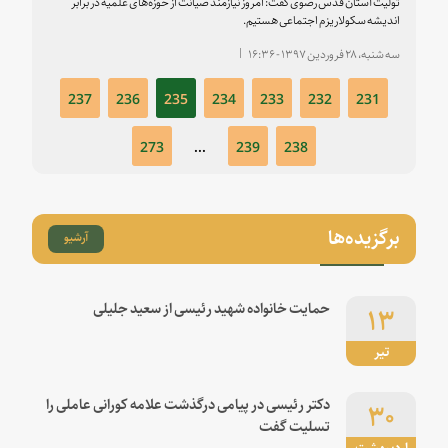
تولیت آستان قدس رضوی گفت: امروز نیازمند صیانت از حوزه‌های علمیه در برابر
اندیشه سکولاریزم اجتماعی هستیم.
سه شنبه، ۲۸ فروردین ۱۳۹۷ - ۱۶:۳۶
۲۳۷
۲۳۶
۲۳۵
۲۳۴
۲۳۳
۲۳۲
۲۳۱
۲۷۳
...
۲۳۹
۲۳۸
برگزیده‌ها
آرشیو
۱۳
حمایت خانواده شهید رئیسی از سعید جلیلی
تیر
۳۰
دکتر رئیسی در پیامی درگذشت علامه کورانی عاملی را
تسلیت گفت
اردیبهشت