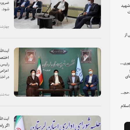
ضرورت 
 شهید
شود.
ت
یه
چهارشنبه، ۱۱ فروردین ۰۰
 از
آیت‌الل
اختصاص ۱۵۰ میلیارد تومان برای رفع مش
با میزبانی سرپرست ریاست جمهوری صورت گرفت؛
رئیس ق
ای
در اختی
هور
در جمع خانواده و نزدیکان شهید حجت‌الاسلام‌والمسلمین رئیسی:
سه شنبه، ۱۰ فروردین ۱۴۰۰
سلام
آیت الل
اگر راه