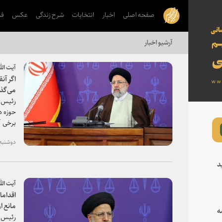
صفحه اصلی
اخبار
انتخابات
شرح زندگی
عکس
فی
آرشیو اخبار
آیت الل
اگر آن
می‌گذا
رئیس قو
حوزه د
برخی آ
بگیرند
دوشنبه، ۱۶ فروردین ۱۴۰۰ - ۱
گره‌گشا
د
آیت الل
اقداما
مانع ا
ه
رئیس قو