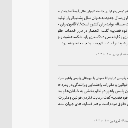
ه رئیسی در اولین جلسه شورای عالی قوه قضاییه در سال ۱۴۰۰:
ری سال جدید به عنوان سال پشتیبانی از تولید و رفع موانع آن ناشی از
اهمیت مساله تولید برای کشور است/ ۷ قانون برای حمایت از تولید داریم اما همه
ه طور کامل اجرا نمی‌شوند
وه قضاییه گفت: انحصار در بازار خدمات حقوقی و قضایی از جمله وکالت،
ی و کارشناسی دادگستری باید شکسته شود و جوانان واجد شرایط بتوانند وارد
زار شوند، رقابت سالم به سود جامعه خواهد بود.
۰۴:۳۱
ه رئیسی در ارتباط صوتی با نیروهای پلیس راهور سراسر کشور:
قوانین و مقررات راهنمایی و رانندگی در زمره حقوق عامه است/ افسران و
ن پلیس راهور در نظم بخشی به خیابان‌ها و معابر سراسر کشور نقش
 دارند
وه قضاییه گفت: رعایت نکردن قوانین و مقررات راهنمایی و رانندگی هم موجب
حقوق مردم است و هم خسارت‌های جبران نشدنی را در پی خواهد داشت.
۱۴ - ۰۴:۳۱