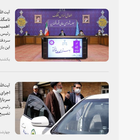
آیت الل
نامگذا
آنها ب
رئیس ق
سردفتر
این با
یکشنبه، ۰۸ فروردین ۱۴۰۰ - 
آیت‌الل
اجرای 
سربازا
بسزایی
رئیس ق
تضییع 
چهارشنبه، ۰۴ فروردین ۰۰