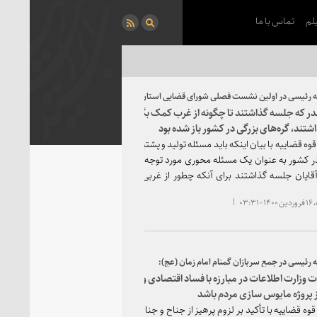
لم
تماس با ما
ه رئیسی در اولین نشست فصلی شورای قضایی استان‌های سراسر کشور در سال ۱۴۰۰:
قدر که جلسه گذاشتند تا چگونه از غرب کمک بگیرند، برای رونق تولید جلسه
شتند، گره‌های بزرگی در کشور باز شده بود
ه قضاییه با بیان اینکه باید مسئله تولید و پشتیبانی از آن و رفع مانع‌ها در این
ر کشور به عنوان یک مسئله محوری مورد توجه همه باشد گفت: اگر آنقدر که
قایان جلسه گذاشتند برای آنکه چطور از غربی‌ها بتوانند امکانی برای کشور
، برای رونق تولید و رفع موانع آن جلسه می‌گذاشتند بسیار می‌توانست در
۰۳:۳
یی از کشور مؤثر باشد.
ه رئیسی در جمع سربازان گمنام امام زمان (عج):
ت وزارت اطلاعات در مبارزه با فساد اقتصادی و ارتقاء نظام اداری می‌تواند
ز پروژه مایوس سازی مردم باشد
ه قضاییه با تأکید بر لزوم پرهیز از جناح و جناح‌بازی در وزارت اطلاعات تأکید